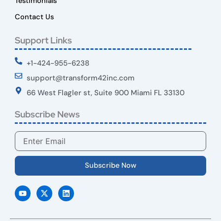
Testimonials
Contact Us
Support Links
+1-424-955-6238
support@transform42inc.com
66 West Flagler st, Suite 900 Miami FL 33130
Subscribe News
Email
Subscribe Now
Y
X
L
o
-
i
u
t
n
t
w
k
u
i
e
b
t
d