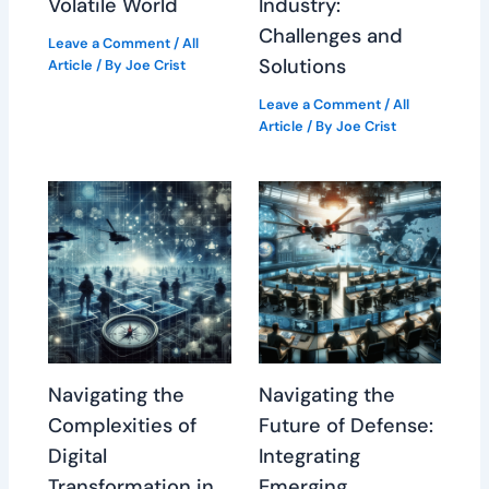
Volatile World
Industry:
Challenges and
Leave a Comment
/
All
Solutions
Article
/ By
Joe Crist
Leave a Comment
/
All
Article
/ By
Joe Crist
Navigating the
Navigating the
Complexities of
Future of Defense:
Digital
Integrating
Transformation in
Emerging