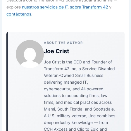
Descubra cómo Transform 42 puede ayudar a su firma —
explore
nuestros servicios de IT
,
sobre Transform 42
y
contáctenos
.
ABOUT THE AUTHOR
Joe Crist
Joe Crist is the CEO and Founder of
Transform 42 Inc, a Service-Disabled
Veteran-Owned Small Business
delivering managed IT,
cybersecurity, and AI-powered
solutions to accounting firms, law
firms, and medical practices across
Miami, South Florida, and Scottsdale.
A U.S. military veteran, Joe combines
deep industry knowledge — from
CCH Axcess and Clio to Epic and