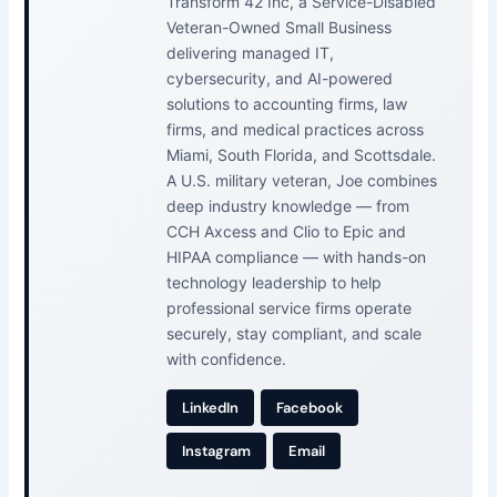
Transform 42 Inc, a Service-Disabled
Veteran-Owned Small Business
delivering managed IT,
cybersecurity, and AI-powered
solutions to accounting firms, law
firms, and medical practices across
Miami, South Florida, and Scottsdale.
A U.S. military veteran, Joe combines
deep industry knowledge — from
CCH Axcess and Clio to Epic and
HIPAA compliance — with hands-on
technology leadership to help
professional service firms operate
securely, stay compliant, and scale
with confidence.
LinkedIn
Facebook
Instagram
Email