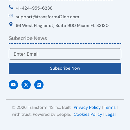
+1-424-955-6238
support@transform42inc.com
66 West Flagler st, Suite 900 Miami FL 33130
Subscribe News
Email
Subscribe Now
Y
X
L
o
-
i
u
t
n
t
w
k
u
i
e
b
t
d
e
t
i
© 2026 Transform 42 Inc. Built
Privacy Policy
|
Terms
|
e
n
r
with trust. Powered by people.
Cookies Policy
|
Legal